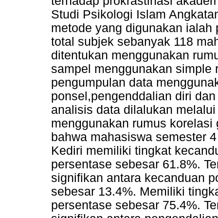
terhadap prokrastinasi akade
Studi Psikologi Islam Angkata
metode yang digunakan ialah 
total subjek sebanyak 118 m
ditentukan menggunakan rumu
sampel menggunakan simple r
pengumpulan data menggunak
ponsel,pengenddalian diri dan
analisis data dilalukan melalu
menggunakan rumus korelasi g
bahwa mahasiswa semester 4 p
Kediri memiliki tingkat keca
persentase sebesar 61.8%. Ter
signifikan antara kecanduan p
sebesar 13.4%. Memiliki tingk
persentase sebesar 75.4%. Te