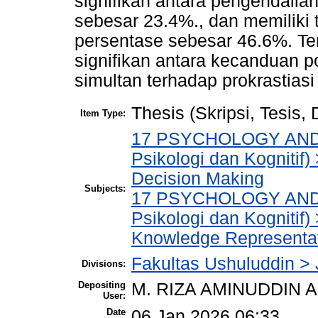
signifikan antara pengendalian
sebesar 23.4%., dan memiliki t
persentase sebesar 46.6%. Ter
signifikan antara kecanduan p
simultan terhadap prokrastias
Thesis (Skripsi, Tesis,
Item Type:
17 PSYCHOLOGY AND 
Psikologi dan Kognitif
Decision Making
Subjects:
17 PSYCHOLOGY AND 
Psikologi dan Kognitif
Knowledge Representat
Fakultas Ushuluddin > 
Divisions:
Depositing
M. RIZA AMINUDDIN 
User:
Date
06 Jan 2026 06:33