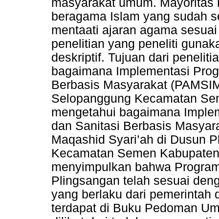
masyarakat umum. Mayoritas 
beragama Islam yang sudah 
mentaati ajaran agama sesuai
penelitian yang peneliti gunaka
deskriptif. Tujuan dari penelit
bagaimana Implementasi Prog
Berbasis Masyarakat (PAMSI
Selopanggung Kecamatan Seme
mengetahui bagaimana Implem
dan Sanitasi Berbasis Masya
Maqashid Syari’ah di Dusun 
Kecamatan Semen Kabupaten Ke
menyimpulkan bahwa Program
Plingsangan telah sesuai den
yang berlaku dari pemerintah
terdapat di Buku Pedoman U