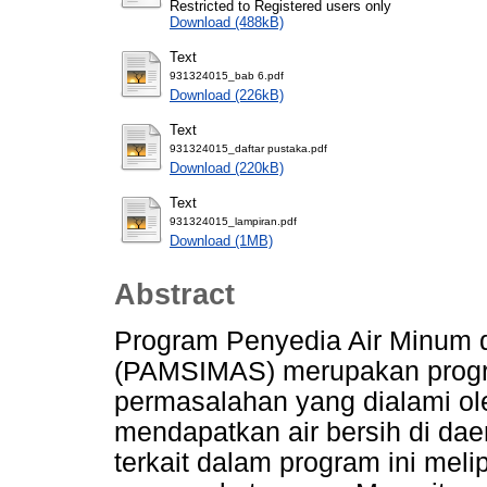
Restricted to Registered users only
Download (488kB)
Text
931324015_bab 6.pdf
Download (226kB)
Text
931324015_daftar pustaka.pdf
Download (220kB)
Text
931324015_lampiran.pdf
Download (1MB)
Abstract
Program Penyedia Air Minum d
(PAMSIMAS) merupakan progra
permasalahan yang dialami ole
mendapatkan air bersih di dae
terkait dalam program ini mel