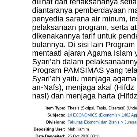
dilihat dari terlaksananya s
diantaranya pemberdayaan mas
penyedia sarana air minum, i
pelaksanaan program, serta at
dikenakannya tarif untuk penda
bulannya. Di sisi lain Progr
mentaati ajaran Agama Islam
Syari’ah dalam pelaksanaannya.
Program PAMSIMAS yang tela
Syari’ah yaitu menjaga agama (
an-Nafs), menjaga akal (Hifdz 
nasl) dan menjaga harta (Hifdz
Item Type:
Thesis (Skripsi, Tesis, Disertasi) (Und
Subjects:
14 ECONOMICS (Ekonomi) > 1402 App
Divisions:
Fakultas Ekonomi dan Bisnis > Jurus
Depositing User:
Muh Hamim
Date Deposited:
26 Oct 2020 03:11