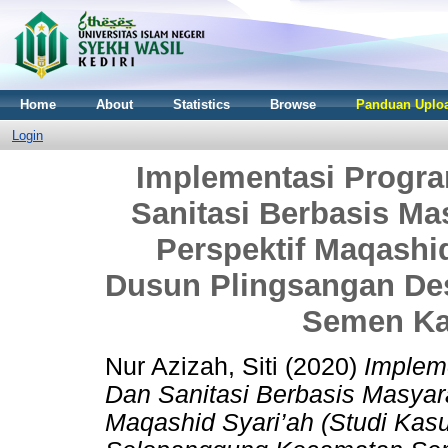
Home
About
Statistics
Browse
Panduan Uploa
Login
Implementasi Progr
Sanitasi Berbasis M
Perspektif Maqashid
Dusun Plingsangan De
Semen Ka
Nur Azizah, Siti
(2020)
Implem
Dan Sanitasi Berbasis Masyar
Maqashid Syari’ah (Studi Kas