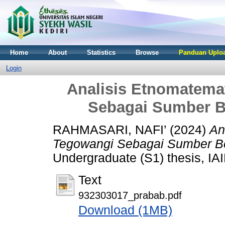
Home
About
Statistics
Browse
Panduan Uploa
Login
Analisis Etnomatema
Sebagai Sumber B
RAHMASARI, NAFI’
(2024)
An
Tegowangi Sebagai Sumber Be
Undergraduate (S1) thesis, IAI
Text
932303017_prabab.pdf
Download (1MB)