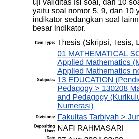
uji validitas isi soal, dari 10 s
yaitu soal nomor 5, 9, dan 10 
indikator sedangkan soal lain
besar indikator.
Thesis (Skripsi, Tesis,
Item Type:
01 MATHEMATICAL SCI
Applied Mathematics (
Applied Mathematics no
13 EDUCATION (Pendid
Subjects:
Pedagogy > 130208 Ma
and Pedagogy (Kuriku
Numerasi)
Fakultas Tarbiyah > Ju
Divisions:
Depositing
NAFI RAHMASARI
User:
Date