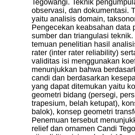
Tegowangi. Teknik pengumpul
observasi, dan dokumentasi. T
yaitu analisis domain, takson
Pengecekan keabsahan data pe
sumber dan triangulasi tekn
temuan penelitian hasil anal
rater (inter rater reliability) s
validitas isi menggunakan koef
menunjukkan bahwa berdasarka
candi dan berdasarkan kesepa
yang dapat ditemukan yaitu k
geometri bidang (persegi, pers
trapesium, belah ketupat), ko
balok), konsep geometri transfor
Penemuan tersebut menunjuk
relief dan ornamen Candi Teg