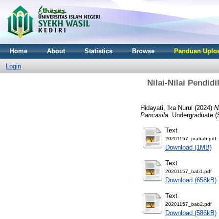
Home
About
Statistics
Browse
Panduan Uploa
Login
Nilai-Nilai Pendid
Hidayati, Ika Nurul
(2024)
N
Pancasila.
Undergraduate (S
Text
20201157_prabab.pdf
Download (1MB)
Text
20201157_bab1.pdf
Download (658kB)
Text
20201157_bab2.pdf
Download (586kB)