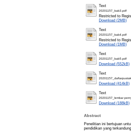
Text
20201157_bab3.pdf
Restricted to Regi
Download (2MB)
Text
20201157_bab4.pdf
Restricted to Regi
Download (1MB)
Text
20201157_bab5.pdf
Download (552kB)
Text
20201157_daftarpustak
Download (414kB)
Text
20201157_lembar pernya
Download (188kB)
Abstract
Penelitian ini bertujuan unt
pendidikan yang terkandung 