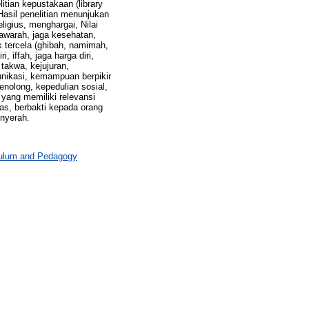
itian kepustakaan (library
Hasil penelitian menunjukan
ligius, menghargai, Nilai
awarah, jaga kesehatan,
ak tercela (ghibah, namimah,
, iffah, jaga harga diri,
 takwa, kejujuran,
nikasi, kemampuan berpikir
nolong, kepedulian sosial,
yang memiliki relevansi
las, berbakti kepada orang
nyerah.
culum and Pedagogy