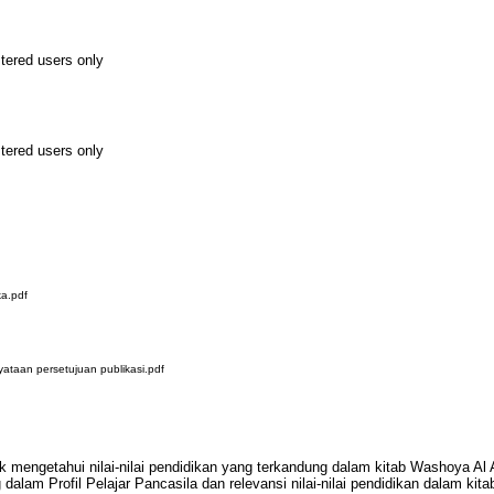
stered users only
stered users only
a.pdf
taan persetujuan publikasi.pdf
uk mengetahui nilai-nilai pendidikan yang terkandung dalam kitab Washoya Al Aba
dalam Profil Pelajar Pancasila dan relevansi nilai-nilai pendidikan dalam kita