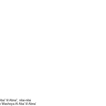
‟ lil Abna‟, nilai-nilai
b Washoya Al Aba' lil Abna'