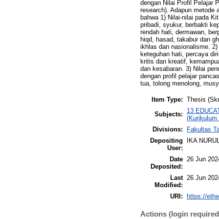
dengan Nilai Profil Pelajar 
research). Adapun metode an
bahwa 1) Nilai-nilai pada K
pribadi, syukur, berbakti 
rendah hati, dermawan, berp
hiqd, hasad, takabur dan ghur
ikhlas dan nasionalisme. 2)
keteguhan hati, percaya d
kritis dan kreatif, kemam
dan kesabaran. 3) Nilai pe
dengan profil pelajar pancas
tua, tolong menolong, mus
Item Type:
Thesis (Skr
13 EDUCATI
Subjects:
(Kurikulum
Divisions:
Fakultas T
Depositing
IKA NURUL
User:
Date
26 Jun 202
Deposited:
Last
26 Jun 202
Modified:
URI:
https://eth
Actions (login required