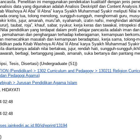
Pancasila. Penelitian ini menggunakan pendekatan kualitatif dengan jenis penel
alisis data yang digunakan adalah Analisis Deskriptif dan Content Analysis.
itab Washoya Al Aba‟ lil Abna‟ karya Syaikh Muhammad Syakir meliputi Nilai re
kepada orang tua, tolong menolong, sungguh-sungguh, menghormati guru, musy
ikir kritis, jujur, amanah, muru‟ah, syahamah, izatin nafsi, menghindari akhl
ur), taubat, roja‟, khauf, sabar, syukur, kerja keras dan tawakal, intropeksi diri
 Nilai pendidikan yang terdapat dalam profil pelajar pancasila adalah iman dan
iri, pemahaman dan penghargaan terhadap keberagaman, kemampuan berkomu
puan memecahkan masalah dan kemampuan beradaptasi, kerja sama, tolong-me
ndidikan pada Kitab Washoya Al Aba' lil Abna' karya Syaikh Muhammad Syakir 
ila diantaranya adalah nilai bertakwa, jujur, rendah hati, sungguh-sungguh,ikh
yawarah, berbagi, bertanggung jawab, amanah, suka bertanya dan pantang me
ipsi, Tesis, Disertasi) (Undergraduate (S1))
ON (Pendidikan) > 1302 Curriculum and Pedagogy > 130211 Religion Curri
 dan Pedagogi Agama)
arbiyah > Jurusan Pendidikan Agama Islam
 HIDAYATI
4 02:48
4 02:48
eses.iainkediri.ac.id:80/id/eprint/13194
)