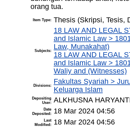
orang tua.
Thesis (Skripsi, Tesis,
Item Type:
18 LAW AND LEGAL ST
and Islamic Law > 1801
Law, Munakahat)
Subjects:
18 LAW AND LEGAL ST
and Islamic Law > 180
Waliy and (Witnesses)
Fakultas Syariah > Ju
Divisions:
Keluarga Islam
Depositing
ALKHUSNA HARYANT
User:
Date
18 Mar 2024 04:56
Deposited:
Last
18 Mar 2024 04:56
Modified: