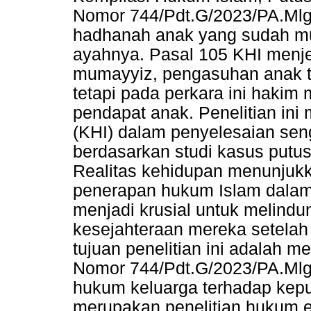
Nomor 744/Pdt.G/2023/PA.Mlg
hadhanah anak yang sudah mu
ayahnya. Pasal 105 KHI menje
mumayyiz, pengasuhan anak te
tetapi pada perkara ini haki
pendapat anak. Penelitian ini
(KHI) dalam penyelesaian sen
berdasarkan studi kasus putu
Realitas kehidupan menunju
penerapan hukum Islam dalam
menjadi krusial untuk melind
kesejahteraan mereka setelah
tujuan penelitian ini adalah 
Nomor 744/Pdt.G/2023/PA.Mlg s
hukum keluarga terhadap keput
merupakan penelitian hukum 