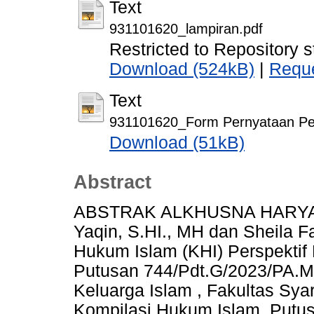
Text
931101620_lampiran.pdf
Restricted to Repository s
Download (524kB)
|
Reque
Text
931101620_Form Pernyataan Pers
Download (51kB)
Abstract
ABSTRAK ALKHUSNA HARYANT
Yaqin, S.HI., MH dan Sheila 
Hukum Islam (KHI) Perspektif
Putusan 744/Pdt.G/2023/PA.Ml
Keluarga Islam , Fakultas Syar
Kompilasi Hukum Islam, Putu