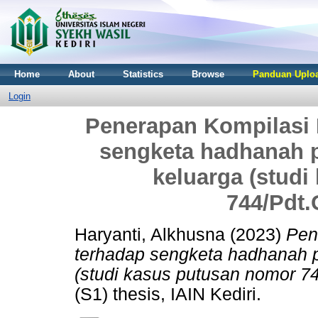
Home
About
Statistics
Browse
Panduan Uploa
Login
Penerapan Kompilasi 
sengketa hadhanah p
keluarga (stud
744/Pdt.
Haryanti, Alkhusna
(2023)
Pen
terhadap sengketa hadhanah p
(studi kasus putusan nomor 7
(S1) thesis, IAIN Kediri.