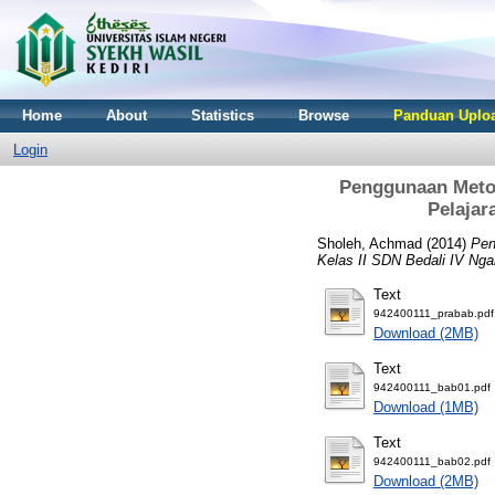
Home
About
Statistics
Browse
Panduan Uploa
Login
Penggunaan Meto
Pelajar
Sholeh, Achmad
(2014)
Pen
Kelas II SDN Bedali IV Nga
Text
942400111_prabab.pdf
Download (2MB)
Text
942400111_bab01.pdf
Download (1MB)
Text
942400111_bab02.pdf
Download (2MB)