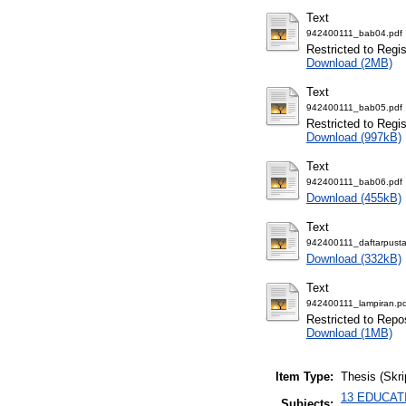
Text
942400111_bab04.pdf
Restricted to Regi
Download (2MB)
Text
942400111_bab05.pdf
Restricted to Regi
Download (997kB)
Text
942400111_bab06.pdf
Download (455kB)
Text
942400111_daftarpusta
Download (332kB)
Text
942400111_lampiran.pd
Restricted to Repos
Download (1MB)
Item Type:
Thesis (Skri
13 EDUCATIO
Subjects: