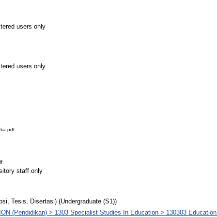
stered users only
stered users only
ka.pdf
f
itory staff only
psi, Tesis, Disertasi) (Undergraduate (S1))
N (Pendidikan) > 1303 Specialist Studies In Education > 130303 Educatio