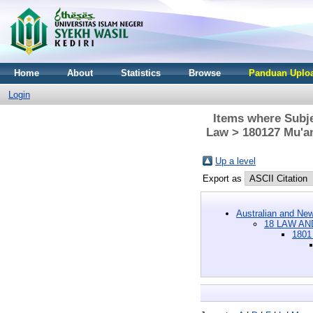
Home
About
Statistics
Browse
Panduan Uploa
Login
Items where Subj
Law > 180127 Mu'am
Up a level
Export as
Australian and New
18 LAW AN
1801