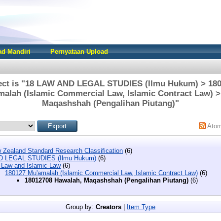
d Mandiri
Pernyataan Upload
ect is "18 LAW AND LEGAL STUDIES (Ilmu Hukum) > 180
alah (Islamic Commercial Law, Islamic Contract Law) 
Maqashshah (Pengalihan Piutang)"
Ato
 Zealand Standard Research Classification
(6)
D LEGAL STUDIES (Ilmu Hukum)
(6)
 Law and Islamic Law
(6)
180127 Mu'amalah (Islamic Commercial Law, Islamic Contract Law)
(6)
18012708 Hawalah, Maqashshah (Pengalihan Piutang)
(6)
Group by:
Creators
|
Item Type