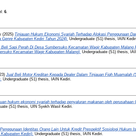
el:
6
.
y
(2025)
Tinjauan Hukum Ekonomi Syariah Terhadap Alokasi Penggunaan Da
a Genre Kabupaten Kediri Tahun 2024).
Undergraduate (S1) thesis, IAIN Kedir
al Beli Sapi Perah Di Desa Sumbersuko Kecamatan Wagir Kabupaten Malang 
bersuko Kecamatan Wagir Kabupaten Malang).
Undergraduate (S1) thesis, IAI
23)
Jual Beli Motor Kreditan Kepada Dealer Dalam Tinjauan Fiqh Muamalah
.
Undergraduate (S1) thesis, IAIN Kediri.
auan hukum ekonomi syariah terhadap penyaluran makanan oleh perusahaan G
ate (S1) thesis, UIN Syekh Wasil Kediri.
Penggunaan Identitas Orang Lain Untuk Kredit Prespektif Sosiologi Hukum I
Kabupaten Kediri).
Undergraduate (S1) thesis, IAIN Kediri.