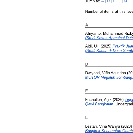
Jump to:
A
|
D
|
F
|
L
|
M
Number of items at this lev
A
Afriyanto, Muhammad Rizk
(Studi Kasus Apresiasi Dut
Aidi, Ulil
(2025)
Praktik Ju
(Studi Kasus di Desa Sum
D
Dwiyanti, Vifin Agustina
(20
MOTOR Megaluh Jombang)
F
Fachulloh, Agik
(2026)
Tinj
Qawi Bangkalan.
Undergradu
L
Lestari, Vina Wahyu
(2023)
Bangkok Kecamatan Gurah 