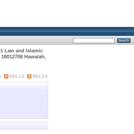
1 Law and Islamic
> 18012708 Hawalah,
m
RSS 1.0
RSS 2.0