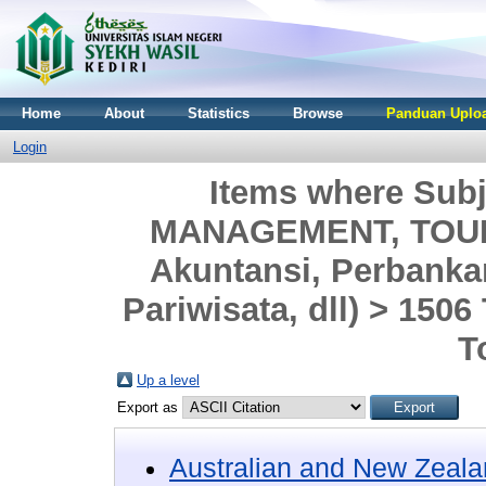
Home
About
Statistics
Browse
Panduan Uploa
Login
Items where Sub
MANAGEMENT, TOURI
Akuntansi, Perbank
Pariwisata, dll) > 150
T
Up a level
Export as
Australian and New Zeala