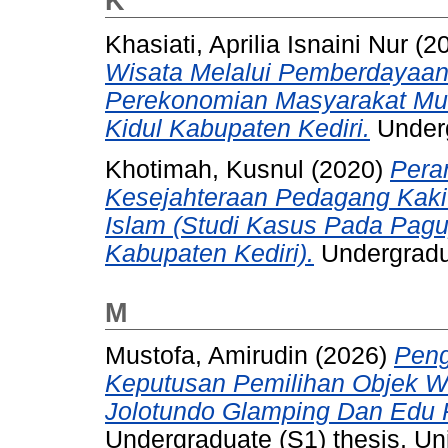
K
Khasiati, Aprilia Isnaini Nur
(2
Wisata Melalui Pemberdayaa
Perekonomian Masyarakat M
Kidul Kabupaten Kediri.
Underg
Khotimah, Kusnul
(2020)
Pera
Kesejahteraan Pedagang Kaki
Islam (Studi Kasus Pada Pag
Kabupaten Kediri).
Undergradua
M
Mustofa, Amirudin
(2026)
Peng
Keputusan Pemilihan Objek Wi
Jolotundo Glamping Dan Edu 
Undergraduate (S1) thesis, Un