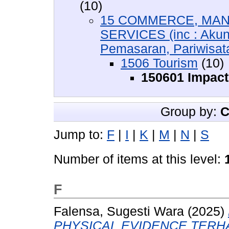
(10)
15 COMMERCE, MAN
SERVICES (inc : Akun
Pemasaran, Pariwisata,
1506 Tourism
(10)
150601 Impact
Group by:
C
Jump to:
F
|
I
|
K
|
M
|
N
|
S
Number of items at this level:
F
Falensa, Sugesti Wara
(2025)
PHYSICAL EVIDENCE TERH