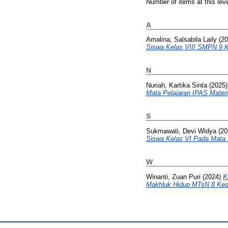
Number of items at this lev
A
Amalina, Salsabila Laily
(20
Siswa Kelas VIII SMPN 9 Ke
N
Nuriah, Kartika Sinta
(2025
Mata Pelajaran IPAS Mater
S
Sukmawati, Devi Widya
(20
Siswa Kelas VI Pada Mata 
W
Winanti, Zuan Puri
(2024)
K
Makhluk Hidup MTsN 8 Kedi