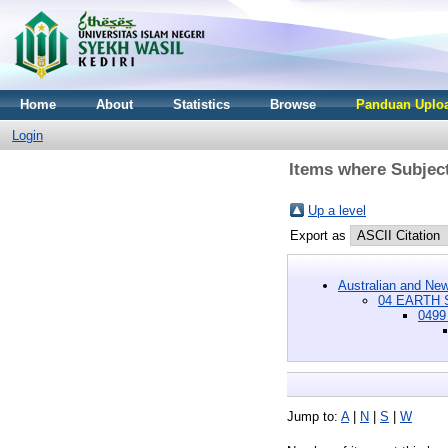
Home
About
Statistics
Browse
Panduan Uploa
Login
Items where Subjec
Up a level
Export as
Australian and New
04 EARTH 
0499
Jump to:
A
|
N
|
S
|
W