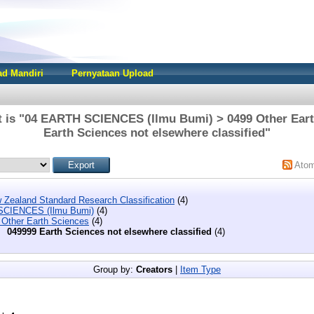
d Mandiri
Pernyataan Upload
t is "04 EARTH SCIENCES (Ilmu Bumi) > 0499 Other Eart
Earth Sciences not elsewhere classified"
Ato
 Zealand Standard Research Classification
(4)
SCIENCES (Ilmu Bumi)
(4)
 Other Earth Sciences
(4)
049999 Earth Sciences not elsewhere classified
(4)
Group by:
Creators
|
Item Type