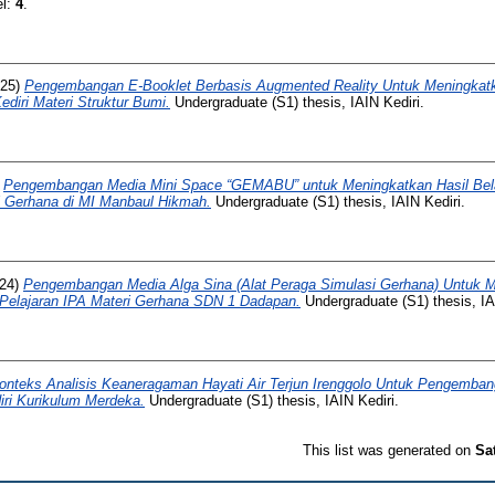
el:
4
.
25)
Pengembangan E-Booklet Berbasis Augmented Reality Untuk Meningkatk
diri Materi Struktur Bumi.
Undergraduate (S1) thesis, IAIN Kediri.
)
Pengembangan Media Mini Space “GEMABU” untuk Meningkatkan Hasil Bela
i Gerhana di MI Manbaul Hikmah.
Undergraduate (S1) thesis, IAIN Kediri.
24)
Pengembangan Media Alga Sina (Alat Peraga Simulasi Gerhana) Untuk Me
Pelajaran IPA Materi Gerhana SDN 1 Dadapan.
Undergraduate (S1) thesis, IA
onteks Analisis Keaneragaman Hayati Air Terjun Irenggolo Untuk Pengembang
ri Kurikulum Merdeka.
Undergraduate (S1) thesis, IAIN Kediri.
This list was generated on
Sa