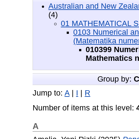
Australian and New Zeala
(4)
01 MATHEMATICAL SC
0103 Numerical an
(Matematika numer
010399 Numeri
Mathematics n
Group by:
C
Jump to:
A
|
I
|
R
Number of items at this level:
A