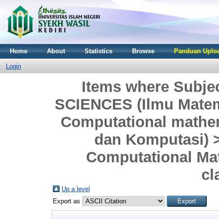
Home
About
Statistics
Browse
Panduan Uploa
Login
Items where Subj
SCIENCES (Ilmu Matem
Computational mathe
dan Komputasi) 
Computational Ma
cl
Up a level
Export as