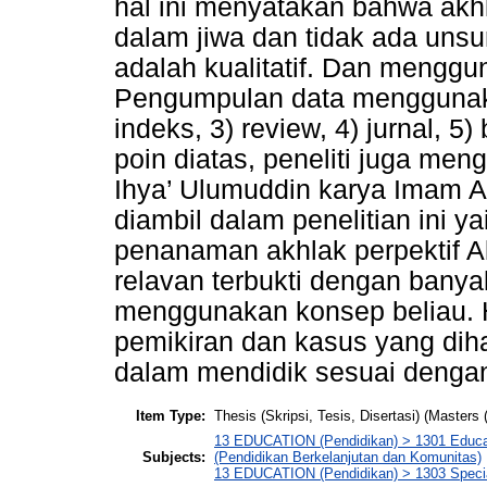
hal ini menyatakan bahwa akhl
dalam jiwa dan tidak ada unsu
adalah kualitatif. Dan menggu
Pengumpulan data menggunakan
indeks, 3) review, 4) jurnal, 
poin diatas, peneliti juga men
Ihya’ Ulumuddin karya Imam A
diambil dalam penelitian ini y
penanaman akhlak perpektif Al
relavan terbukti dengan bany
menggunakan konsep beliau. 
pemikiran dan kasus yang diha
dalam mendidik sesuai dengan
Item Type:
Thesis (Skripsi, Tesis, Disertasi) (Masters 
13 EDUCATION (Pendidikan) > 1301 Educa
Subjects:
(Pendidikan Berkelanjutan dan Komunitas)
13 EDUCATION (Pendidikan) > 1303 Special