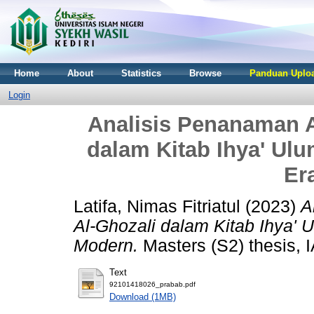
Home
About
Statistics
Browse
Panduan Uploa
Login
Analisis Penanaman A
dalam Kitab Ihya' Ul
Er
Latifa, Nimas Fitriatul
(2023)
A
Al-Ghozali dalam Kitab Ihya' 
Modern.
Masters (S2) thesis, I
Text
92101418026_prabab.pdf
Download (1MB)