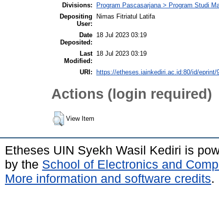
Divisions:
Program Pascasarjana > Program Studi Ma
Depositing
Nimas Fitriatul Latifa
User:
Date
18 Jul 2023 03:19
Deposited:
Last
18 Jul 2023 03:19
Modified:
URI:
https://etheses.iainkediri.ac.id:80/id/eprint
Actions (login required)
View Item
Etheses UIN Syekh Wasil Kediri is po
by the
School of Electronics and Comp
More information and software credits
.