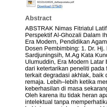
92101418026_daftarpustaka.pdf
Download (275kB)
Abstract
ABSTRAK Nimas Fitriatul Lati
Perspektif Al-Ghozali Dalam 
Era Modern, Pendidikan Agama
Dosen Pembimbing: 1. Dr. Hj. 
Sardjuningsih, M.Ag Kata Kun
Ulumuddin, Era Modern Latar b
dari ketertarikan peneliti pad
terkait degradasi akhlak, bai
remaja. Lebih–lebih ketika me
keberhasilan di masa sekarang
Oleh karena itu tidak heran a
intelektual tanpa memperhatik