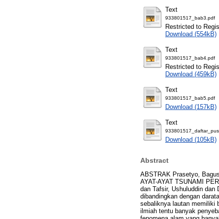
Text
933801517_bab3.pdf
Restricted to Regi
Download (554kB)
Text
933801517_bab4.pdf
Restricted to Regi
Download (459kB)
Text
933801517_bab5.pdf
Download (157kB)
Text
933801517_daftar_pus
Download (105kB)
Abstract
ABSTRAK Prasetyo, Bagus 
AYAT-AYAT TSUNAMI PERSPEKT
dan Tafsir, Ushuluddin dan 
dibandingkan dengan darata
sebaliknya lautan memiliki
ilmiah tentu banyak penyeb
fenomena alam yang banyak 