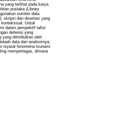
na yang terlihat pada karya
litian pustaka (Library
ggunakan sumber data
, skripsi dan disertasi yang
n kontekstual. Untuk
i dalam perspektif tafsir
ngan defenisi yang
g yang ditimbulkan oleh
telaah data dan analisisnya,
n isyarat fenomena tsunami
saling mempertegas, dimana