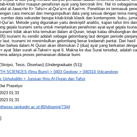
tab-kitab tafsir maupun penafsiran ayat yang bercorak ilmi. Hal ini sebagaima
dul al-Jawa>hir fi> Tafsi>r al-Qur’a>n al Kari>m. Penelitian ini termasuk pene
 dengan cara mencari dan mengumpulkan data yang sesuai dengan tema men
 sumber data sekunder berupa kitab-kitab klasik dan kontemporer, buku, jurnal
r‘an. Metode yang digunakan yaitu deskriptif analitis, kajian tafsir ilmi da
ng gejala tsunami serta untuk menjelaskan penafsiran ayat-ayat gejala tsunam
tsunami tidak akan kita temukan dalam al-Quran, tetapi kalau dihubungkan de
05) tsunami itu sendiri adalah sebagai gelombang laut dengan periode panjan
r laut, tsunami ini menimbulkan gelombang besar kedaerah pantai. Dari hasil 
lan bahwa dalam Al Quran akan ditemukan 2 (dua) ayat yang berkaitan denga
a>r ayat 3dan surah al-Takwi>r ayat 6. Makna ke dua Surat tersebut, adalah 
arena adanya proses pemanasan didasar bumi.
(Skripsi, Tesis, Disertasi) (Undergraduate (S1))
TH SCIENCES (Ilmu Bumi) > 0403 Geology > 040314 Volcanology
s Ushuluddin > Jurusan Ilmu Al-Quran dan Tafsir
Dwi Prasetyo
2023 01:33
2023 01:33
etheses.iainkediri.ac.id:80/id/eprint/7344
)