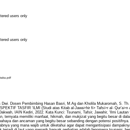
stered users only
stered users only
taka.pdf
Dwi. Dosen Pembimbing Hasan Basri, M.Ag dan Kholila Mukaromah, S. Th
IF TASFIR ‘ILMI (Studi atas Kitab al-Jawa>hir fi> Tafsi>r al- Qur’a>n al
Dakwah, IAIN Kediri, 2022. Kata Kunci: Tsunami, Tafsir, Jawahir, ‘Ilmi Lautan
n, ternyata memiliki manfaat, hikmah, dan mukjizat yang begitu besar di da
 bahaya dan ancaman yang begitu besar sebanding dengan potensi positifnya.
abnya yang mana wajib untuk diketahui agar dapat mengantisipasi dampakny
terjadi di laut yang menarik banyak perhatian adalah fenomena tsunami, b