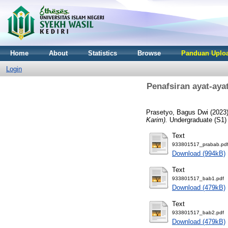
Home
About
Statistics
Browse
Panduan Uploa
Login
Penafsiran ayat-ayat 
Prasetyo, Bagus Dwi
(2023
Karim).
Undergraduate (S1) t
Text
933801517_prabab.pd
Download (994kB)
Text
933801517_bab1.pdf
Download (479kB)
Text
933801517_bab2.pdf
Download (479kB)