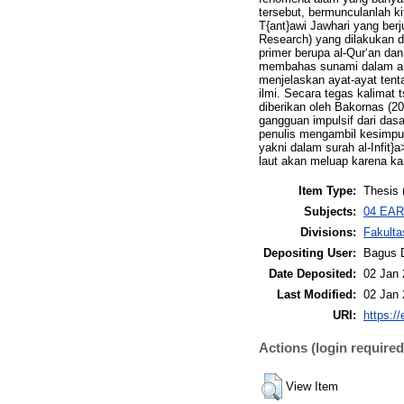
tersebut, bermunculanlah ki
T{ant}awi Jawhari yang berju
Research) yang dilakukan
primer berupa al-Qur‘an dan
membahas sunami dalam al-Qu
menjelaskan ayat-ayat tenta
ilmi. Secara tegas kalimat 
diberikan oleh Bakornas (20
gangguan impulsif dari dasa
penulis mengambil kesimpu
yakni dalam surah al-Infit}
laut akan meluap karena k
Item Type:
Thesis 
Subjects:
04 EAR
Divisions:
Fakulta
Depositing User:
Bagus 
Date Deposited:
02 Jan 
Last Modified:
02 Jan 
URI:
https://
Actions (login required
View Item