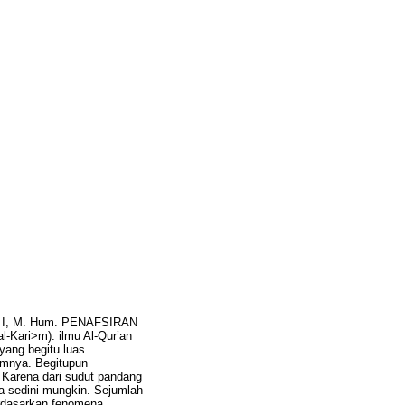
. I, M. Hum. PENAFSIRAN
-Kari>m). ilmu Al-Qur’an
 yang begitu luas
lamnya. Begitupun
 Karena dari sudut pandang
a sedini mungkin. Sejumlah
erdasarkan fenomena