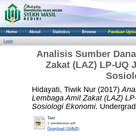
Home
About
Statistics
Browse
Panduan Uploa
Login
Analisis Sumber Dana
Zakat (LAZ) LP-UQ 
Sosio
Hidayati, Tiwik Nur
(2017)
Ana
Lembaga Amil Zakat (LAZ) LP
Sosiologi Ekonomi.
Undergradua
Text
1. pendahuluan.pdf
Download (164kB)