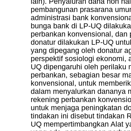
lain). Penyaluran dana non ha
pembangunan prasarana umum,
administrasi bank konvensiona
bunga bank di LP-UQ dilakuk
perbankan konvensional, dan 
donatur dilakukan LP-UQ untu
yang dipegang oleh donatur a
perspektif sosiologi ekonomi,
UQ dipengaruhi oleh perilak
perbankan, sebagian besar 
konvensional, untuk memberi
dalam menyalurkan dananya
rekening perbankan konvension
untuk menjaga peningkatan do
tindakan ini disebut tindakan 
UQ mempertimbangkan Alat ya