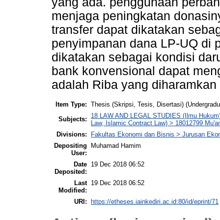
yang ada. penggunaan perban
menjaga peningkatan donasiny
transfer dapat dikatakan sebag
penyimpanan dana LP-UQ di p
dikatakan sebagai kondisi da
bank konvensional dapat men
adalah Riba yang diharamkan 
Item Type:
Thesis (Skripsi, Tesis, Disertasi) (Undergradu
18 LAW AND LEGAL STUDIES (Ilmu Hukum) >
Subjects:
Law, Islamic Contract Law) > 18012799 Mu'am
Divisions:
Fakultas Ekonomi dan Bisnis > Jurusan Eko
Depositing
Muhamad Hamim
User:
Date
19 Dec 2018 06:52
Deposited:
Last
19 Dec 2018 06:52
Modified:
URI:
https://etheses.iainkediri.ac.id:80/id/eprint/71