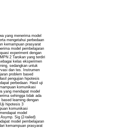
iswa yang menerima model
erta mengetahui perbedaan
pun kemampuan prasyarat
nerima model pembelajaran
n quasi experiment dengan
 SMPN 2 Tarokan yang terdiri
 sebagai kelas eksperimen
arning, sedangkan untuk
vasi dan tes. Instrumen
ajaran problem based
sil pengujian hipotesis
dapat perbedaan. Hasil uji
 kemampuan komunikasi
swa yang mendapat model
terima sehingga tidak ada
 based learning dengan
ji hipotesis 3
mpuan komunikasi
 mendapat model
Asymp. Sig (2-tailed)
ndapat model pembelajaran
 dari kemampuan prasyarat