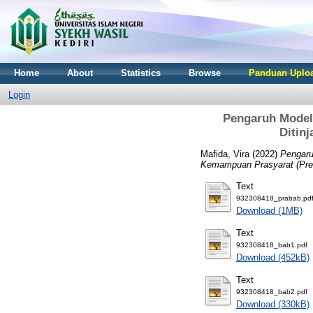
Home
About
Statistics
Browse
Panduan Uploa
Login
Pengaruh Model
Ditin
Mafida, Vira
(2022)
Pengaru
Kemampuan Prasyarat (Prer
Text
932308418_prabab.pd
Download (1MB)
Text
932308418_bab1.pdf
Download (452kB)
Text
932308418_bab2.pdf
Download (330kB)