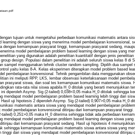
ataan.pdf
n dengan tujuan untuk mengetahui perbedaan komunikasi matematis antara s
d learning dengan siswa yang menerima model pembelajaran konvensional, s
wa dengan kemampuan prasyarat tinggi, kemampuan prasyarat sedang, mau
menerima model pembelajaran problem based learning dengan siswa yang me
nelitian yang digunakan adalah penelitian kuantitatif dengan jenis penelitia
l group design. Populasi dalam penelitian ini adalah seluruh siswa kelas 8 di
lan sampel menggunakan tehnik cluster random sampling. Dipilih dua sampel
kontrol yaitu kelas 8-A. Kelas eksperimen diterapkan model problem based le
odel pembelajaran konvensional. Tehnik pengambilan data menggunakan obser
itian ini meliputi RPP, LKS, lembar observasi keterlaksanaan model pembel
an prasyarat siswa, dan soal tes kemampuan komunikasi matematis siswa. Ha
ngkan rata-rata nilai siswa apabila H_0 ditolak yang berarti menunjukkan ter
an ini diperoleh Asymp. Sig (2-tailed) 0,038<0,05 maka H_0 ditolak sehingga
g mendapat model pembelajaran problem based learning lebih tinggi dari si
Hasil uji hipotesis 2 diperoleh Asymp. Sig (2-tailed) 0,907>0,05 maka H_0 di
ikasi matematis antara siswa yang mendapat model pembelajaran problem
model pembelajaran konvensional ditinjau dari kemampuan prasyarat tinggi. U
-tailed) 0,251>0,05 maka H_0 diterima sehingga tidak ada perbedaan kema
ng mendapat model pembelajaran problem based learning dengan siswa yang
itinjau dari kemampuan prasyarat sedang. Hasil uji hipotesis 4 menunjukkan 
ak sehingga kemampuan komunikasi matematis siswa antara siswa yang me
ih tinggi dari siswa yang mendapat model pembelajaran konvensional ditinjau