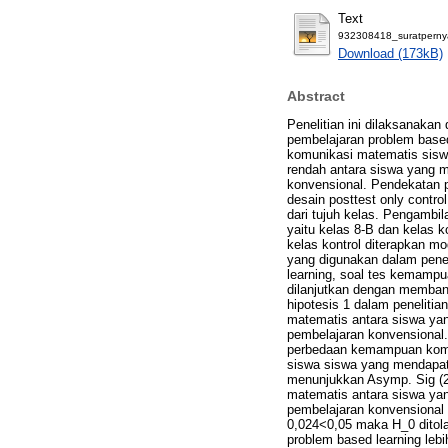
Text
932308418_suratperny
Download (173kB)
Abstract
Penelitian ini dilaksanaka
pembelajaran problem base
komunikasi matematis sis
rendah antara siswa yang 
konvensional. Pendekatan pe
desain posttest only contro
dari tujuh kelas. Pengambi
yaitu kelas 8-B dan kelas 
kelas kontrol diterapkan m
yang digunakan dalam penel
learning, soal tes kemampu
dilanjutkan dengan membandi
hipotesis 1 dalam peneliti
matematis antara siswa yan
pembelajaran konvensional. 
perbedaan kemampuan komun
siswa siswa yang mendapat 
menunjukkan Asymp. Sig (2
matematis antara siswa ya
pembelajaran konvensional d
0,024<0,05 maka H_0 ditol
problem based learning leb