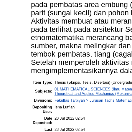
pada pembatas area embung 
parit (sungai kecil) dan poho
Aktivitas membuat atau mera
pada terlihat pada arsitektu
etnomatematika merancang ba
sumber, makna melingkar dan 
tembok pembatas, tiang (caga
Setelah memperoleh aktivitas
mengimplementasikannya dalam
Item Type:
Thesis (Skripsi, Tesis, Disertasi) (Undergradu
01 MATHEMATICAL SCIENCES (Ilmu Matemati
Subjects:
Theoretical and Applied Mechanics (Mekanika
Divisions:
Fakultas Tarbiyah > Jurusan Tadris Matemat
Depositing
Isna Lutfiani
User:
Date
28 Jul 2022 02:54
Deposited:
Last
28 Jul 2022 02:54