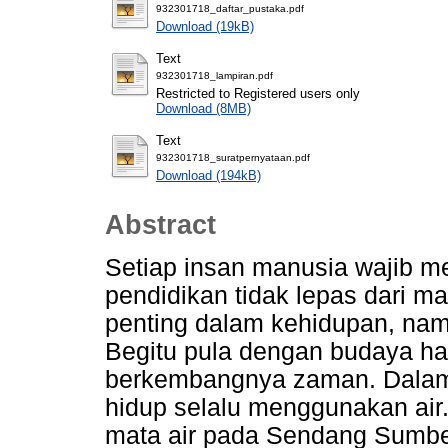
932301718_daftar_pustaka.pdf
Download (19kB)
Text
932301718_lampiran.pdf
Restricted to Registered users only
Download (8MB)
Text
932301718_suratpernyataan.pdf
Download (194kB)
Abstract
Setiap insan manusia wajib 
pendidikan tidak lepas dari m
penting dalam kehidupan, na
Begitu pula dengan budaya hari
berkembangnya zaman. Dalam
hidup selalu menggunakan air.
mata air pada Sendang Sumb