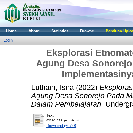
Home
About
Statistics
Browse
Panduan Uploa
Login
Eksplorasi Etnoma
Agung Desa Sonorejo 
Implementasiny
Lutfiani, Isna
(2022)
Eksplora
Agung Desa Sonorejo Pada Ma
Dalam Pembelajaran.
Undergra
Text
932301718_prabab.pdf
Download (697kB)