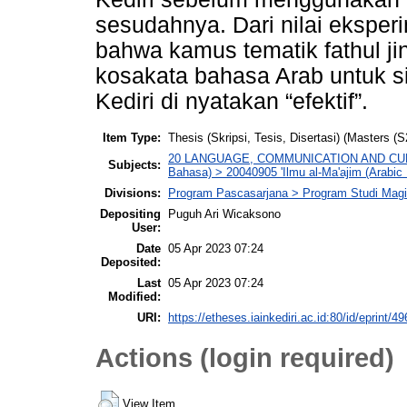
sesudahnya. Dari nilai eksper
bahwa kamus tematik fathul 
kosakata bahasa Arab untuk s
Kediri di nyatakan “efektif”.
Item Type:
Thesis (Skripsi, Tesis, Disertasi) (Masters (S
20 LANGUAGE, COMMUNICATION AND CULTURE
Subjects:
Bahasa) > 20040905 'Ilmu al-Ma'ajim (Arabic
Divisions:
Program Pascasarjana > Program Studi Magi
Depositing
Puguh Ari Wicaksono
User:
Date
05 Apr 2023 07:24
Deposited:
Last
05 Apr 2023 07:24
Modified:
URI:
https://etheses.iainkediri.ac.id:80/id/eprint/4
Actions (login required)
View Item