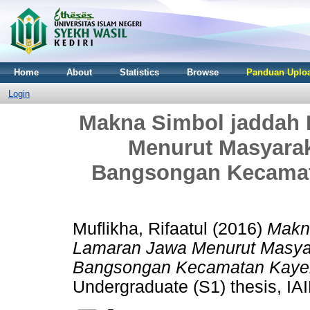
Home
About
Statistics
Browse
Panduan Uploa
Login
Makna Simbol jaddah 
Menurut Masyara
Bangsongan Kecamat
Muflikha, Rifaatul
(2016)
Makna
Lamaran Jawa Menurut Masya
Bangsongan Kecamatan Kayen 
Undergraduate (S1) thesis, IAI