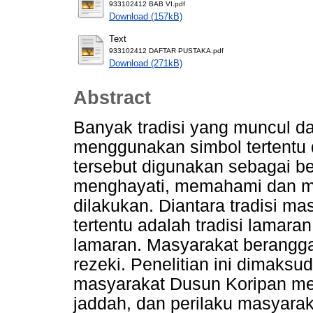
933102412 BAB VI.pdf
Download (157kB)
Text
933102412 DAFTAR PUSTAKA.pdf
Download (271kB)
Abstract
Banyak tradisi yang muncul d
menggunakan simbol tertentu
tersebut digunakan sebagai b
menghayati, memahami dan men
dilakukan. Diantara tradisi 
tertentu adalah tradisi lama
lamaran. Masyarakat berangg
rezeki. Penelitian ini dimaks
masyarakat Dusun Koripan m
jaddah, dan perilaku masyara