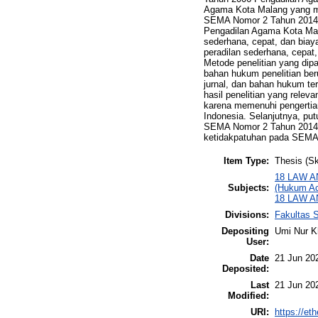
Agama Kota Malang yang ma
SEMA Nomor 2 Tahun 2014. 
Pengadilan Agama Kota Mala
sederhana, cepat, dan biay
peradilan sederhana, cepat
Metode penelitian yang dip
bahan hukum penelitian be
jurnal, dan bahan hukum t
hasil penelitian yang relev
karena memenuhi pengertian
Indonesia. Selanjutnya, pu
SEMA Nomor 2 Tahun 2014 d
ketidakpatuhan pada SEMA
Item Type:
Thesis (Sk
18 LAW AN
Subjects:
(Hukum Ac
18 LAW AN
Divisions:
Fakultas 
Depositing
Umi Nur K
User:
Date
21 Jun 20
Deposited:
Last
21 Jun 20
Modified:
URI:
https://eth