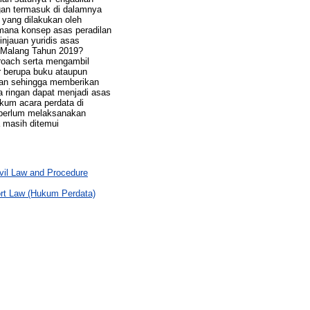
gan termasuk di dalamnya
yang dilakukan oleh
imana konsep asas peradilan
injauan yuridis asas
a Malang Tahun 2019?
proach serta mengambil
 berupa buku ataupun
kan sehingga memberikan
ya ringan dapat menjadi asas
kum acara perdata di
t berlum melaksanakan
 masih ditemui
il Law and Procedure
t Law (Hukum Perdata)