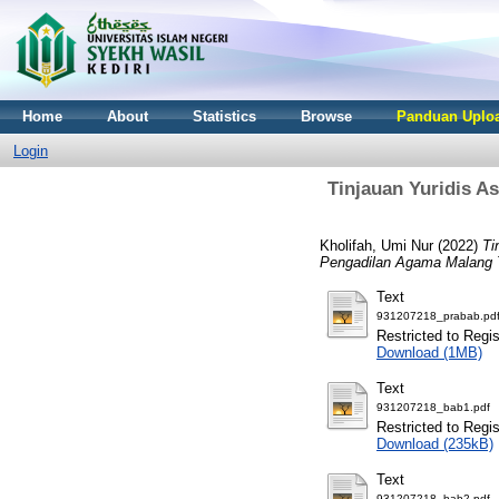
Home
About
Statistics
Browse
Panduan Uploa
Login
Tinjauan Yuridis A
Kholifah, Umi Nur
(2022)
Ti
Pengadilan Agama Malang 
Text
931207218_prabab.pd
Restricted to Regis
Download (1MB)
Text
931207218_bab1.pdf
Restricted to Regis
Download (235kB)
Text
931207218_bab2.pdf