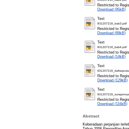
Restricted to Regis
Download (95kB)
Text
931207218_bab3.pdf
Restricted to Regis
Download (89kB)
Text
931207218_bab4.pdf
Restricted to Regis
Download (14kB)
Text
931207218_daftarpust
Restricted to Regis
Download (129kB)
Text
931207218_surapernya
Restricted to Regis
Download (116kB)
Abstract
Keberadaan perjanjian terl
Tahun 2006 Pengadilan Aga