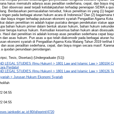
na harus mematuhi adanya asas peradilan sederhana, cepat, dan biaya rin
Dari observasi awal terjadi ketidakpatuhan terhadap penerapan SEMA a quo 
ng. Berdasarkan permasalahan tersebut, fokus penelitian ini yang (1) baga
a ringan pada berbagai aturan hukum acara di Indonesia? Dan (2) bagaimana t
, dan biaya ringan terhadap putusan ekonomi syariah Pengadilan Agama Kot
akai dalam penelitian ini adalah kajian pustaka dengan pendekatan statue ap
rupa bahan hukum primer dalam bentuk aturan hukum, bahan hukum sekunder
ersier berupa kamus hukum. Kemudian kesemua bahan hukum akan disesuai
an. Hasil dari penelitian ini adalah konsep asas peradilan sederhana cepat bia
 dan asas hukum. Pun asas a quo telah diakomodir pada berbagai aturan hu
tusan ekonomi syariah di Pengadilan Agama Kota Malang Tahun 2019 terliha
an asas peradilan sederhana, cepat, dan biaya ringan secara masif. Karena
 a quodan penundaan persidangan.
ripsi, Tesis, Disertasi) (Undergraduate (S1))
D LEGAL STUDIES (Ilmu Hukum) > 1801 Law and Islamic Law > 180104 Civ
ara Perdata)
D LEGAL STUDIES (Ilmu Hukum) > 1801 Law and Islamic Law > 180126 Tor
Syariah > Jurusan Hukum Ekonomi Syariah
holifah
22 04:55
22 04:55
eses.iainkediri.ac.id:80/id/eprint/4720