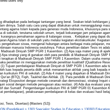
stered users only
 dihadapkan pada berbagai tantangan yang berat. Seakan telah kehilangan jat
lam dirinya. Salah satu cara yang dapat dilakukan untuk menanggulangi mas
ntang agama Islam kepada para generasi muda Indonesia, khususnya para s
a di sekolah, terutama sekolah umum, terjadi kekurangan jam pelajaran agam
 kurangnya pemahaman agama di kalangan siswa. . Kebijakan yang dapat dia
an Agama Islam di sekolah yaitu melalui kegiatan ekstrakurikuler. Kegiatan e
s pengetahuan siswa, mengenal hubungan antara berbagai mata pelajaran, me
binaan manusia Indonesia seutuhnya. Fokus penelitian dalam Tesis ini adala
i Madrasah Diniyah SMP PGRI 1 Kasembon. (2) Apa saja materi yang di ajar
Apa strategi yang di gunakan oleh para pendidik di Madrasah Diniyah SMP
di terapkan di Madrasah Diniyah SMP PGRI 1 Kasembon. Dalam usaha mempe
aka penelitian ini menggunakan metode penelitian kualitatif (Qualitative Res
a: (1) Tujuan pembelajaran Madrasah Diniyah di SMP PGRI 1 Kasembon ada t
bih luas kepada peserta didik untuk menanamkan akhlak yang baik kepada 
 kurikulum PAI di sekolah. (2) Ada 4 materi yang diajarkan di Madrasah D
Qur’an (BTQ), Fiqih, Taukhid dan Akhlak. (3). Para pendidik di Madrasah D
tegi Ekspositori dengan metode ceramah dan demonstrasi, strategi Inquiri
nquiri sosial dengan metode penugasan atau resitasi. (4) Ada dua evaluasi ya
rmatif dan Sumatif. Pengembangan kurikulum PAI di SMP PGRI 01 Kasembon K
at pembelajaran), pelaksanaan pembelajaran di kelas dan evaluasi hasil bela
psi, Tesis, Disertasi) (Masters (S2))
N (Pendidikan) > 1303 Specialist Studies In Education > 130303 Educatio