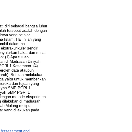
i diri sebagai bangsa luhur
alah tersebut adalah dengan
iswa yang belajar
a Islam. Hal inilah yang
mbil dalam hal
kstrakurikuler sendiri
nyalurkan bakat dan minat
h: (1) Apa tujuan
kan di Madrasah Diniyah
 PGRI 1 Kasembon. (4)
roleh data ataupun
earch). Setelah melakukan
iga yaitu untuk memberikan
mereka dan tujuan yang
iniyah SMP PGRI 1
iniyah SMP PGRI 1
 dengan metode eksperimen
ng dilakukan di madrasah
ab Malang meliputi
jar yang dilakukan pada
n Assessment and