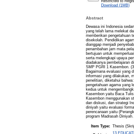
Restricted to Regi
Download (1MB)
Abstract
Dewasa ini Indonesia sedang
yang telah lama melekat da
memberikan pengetahuan te
disekolah. Pendidikan agam
dianggap menjadi penyebab
penambahan jam mata pelajar
bertujuan untuk memperlua
serta melengkapi upaya pem
diadakanya pembelajaran d
SMP PGRI 1 Kasembon. (3) 
Bagaimana evaluasi yang 
informasi yang dilakukan, m
penelitian, diketahui bahw
pengetahuan agama yang le
kedua untuk mengembangkan
Kasembon yaitu Baca Tulis 
Kasembon menggunakan stra
dan diskusi, dan strategi I
diniyah yaitu evaluasi fo
perencanaan yaitu (Perangk
program Madrasah Diniyah.
Item Type:
Thesis (Skri
13 EDUCATIO