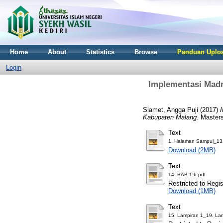
Home
About
Statistics
Browse
Panduan Uploa
Login
Implementasi Mad
Slamet, Angga Puji
(2017)
Kabupaten Malang.
Masters 
Text
1. Halaman Sampul_13. 
Download (2MB)
Text
14. BAB 1-6.pdf
Restricted to Regi
Download (1MB)
Text
15. Lampiran 1_19. Lam