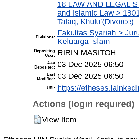
18 LAW AND LEGAL ST
and Islamic Law > 180
Talaq, Khulu'(Divorce)
Fakultas Syariah > Ju
Divisions:
Keluarga Islam
Depositing
RIRIN MASITOH
User:
Date
03 Dec 2025 06:50
Deposited:
Last
03 Dec 2025 06:50
Modified:
https://etheses.iainkedi
URI:
Actions (login required)
View Item