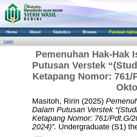
Home
About
Statistics
Browse
Panduan Uploa
Login
Pemenuhan Hak-Hak Ist
Putusan Verstek “(Stu
Ketapang Nomor: 761/P
Okto
Masitoh, Ririn
(2025)
Pemenuha
Dalam Putusan Verstek “(Stu
Ketapang Nomor: 761/Pdt.G/20
2024)”.
Undergraduate (S1) the