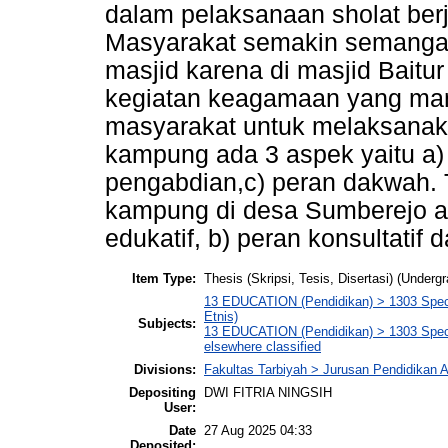
dalam pelaksanaan sholat be
Masyarakat semakin semangat
masjid karena di masjid Bait
kegiatan keagamaan yang mana
masyarakat untuk melaksanaka
kampung ada 3 aspek yaitu a) 
pengabdian,c) peran dakwah. Ti
kampung di desa Sumberejo ant
edukatif, b) peran konsultatif 
Item Type:
Thesis (Skripsi, Tesis, Disertasi) (Underg
13 EDUCATION (Pendidikan) > 1303 Specia
Etnis)
Subjects:
13 EDUCATION (Pendidikan) > 1303 Special
elsewhere classified
Divisions:
Fakultas Tarbiyah > Jurusan Pendidikan
Depositing
DWI FITRIA NINGSIH
User:
Date
27 Aug 2025 04:33
Deposited: