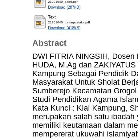
21201040_bab6.pdf
Download (287kB)
Text
21201040_daftarpustaka.pdf
Download (418kB)
Abstract
DWI FITRIA NINGSIH, Dosen 
HUDA, M.Ag dan ZAKIYATUS S
Kampung Sebagai Pendidik D
Masyarakat Untuk Sholat Ber
Sumberejo Kecamatan Grogol K
Studi Pendidikan Agama Islam,
Kata Kunci : Kiai Kampung, S
merupakan salah satu ibadah 
memiliki keutamaan dalam me
mempererat ukuwahi islamiyah