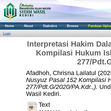
Home
About
Statistics
Browse
Panduan Uploa
Login
Interpretasi Hakim Da
Kompilasi Hukum Is
277/Pdt.G
Afadhoh, Chrisna Lailatul
(202
Nusyuz Pasal 152 Kompilasi H
277/Pdt.G/2020/PA.Kdr.,).
Unde
Wasil Kediri.
Text