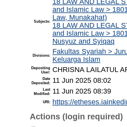
18 LAW AND LEGAL ST
and Islamic Law > 1801
Law, Munakahat)
Subjects:
18 LAW AND LEGAL ST
and Islamic Law > 180
Nusyuz and Syiqaq
Fakultas Syariah > Ju
Divisions:
Keluarga Islam
Depositing
CHRISNA LAILATUL 
User:
Date
11 Jun 2025 08:02
Deposited:
Last
11 Jun 2025 08:39
Modified:
https://etheses.iainkedi
URI:
Actions (login required)