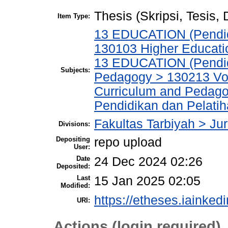
Thesis (Skripsi, Tesis,
Item Type:
13 EDUCATION (Pendid
130103 Higher Educatio
13 EDUCATION (Pendid
Subjects:
Pedagogy > 130213 Voc
Curriculum and Pedago
Pendidikan dan Pelatih
Fakultas Tarbiyah > J
Divisions:
Depositing
repo upload
User:
Date
24 Dec 2024 02:26
Deposited:
Last
15 Jan 2025 02:05
Modified:
https://etheses.iainkedi
URI:
Actions (login required)