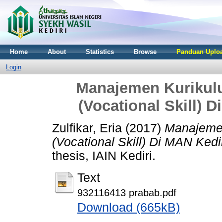
Home
About
Statistics
Browse
Panduan Uploa
Login
Manajemen Kurikul
(Vocational Skill) D
Zulfikar, Eria
(2017)
Manajemen
(Vocational Skill) Di MAN Kedir
thesis, IAIN Kediri.
Text
932116413 prabab.pdf
Download (665kB)