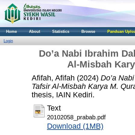
Home
About
Statistics
Browse
Panduan Uploa
Login
Do’a Nabi Ibrahim Dal
Al-Misbah Kary
Afifah, Afifah
(2024)
Do’a Nabi
Tafsir Al-Misbah Karya M. Qur
thesis, IAIN Kediri.
Text
20102058_prabab.pdf
Download (1MB)