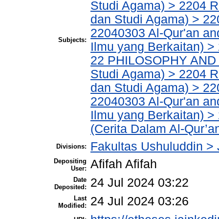
Studi Agama) > 2204 R
dan Studi Agama) > 220
22040303 Al-Qur'an an
Subjects:
Ilmu yang Berkaitan) >
22 PHILOSOPHY AND R
Studi Agama) > 2204 R
dan Studi Agama) > 220
22040303 Al-Qur'an an
Ilmu yang Berkaitan) >
(Cerita Dalam Al-Qur’a
Fakultas Ushuluddin > 
Divisions:
Depositing
Afifah Afifah
User:
Date
24 Jul 2024 03:22
Deposited:
Last
24 Jul 2024 03:26
Modified: