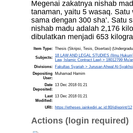
Megenai zakatnya nishab mad
tanaman, yaitu 5 wasaq. Satu
sama dengan 300 sha’. Satu s
nishab madu adalah 2,176 kilo
dibulatkan menjadi 653 kilogr
Item Type:
Thesis (Skripsi, Tesis, Disertasi) (Undergradu
18 LAW AND LEGAL STUDIES (Ilmu Hukum) >
Subjects:
Law, Islamic Contract Law) > 18012799 Mu'am
Divisions:
Fakultas Syariah > Jurusan Ahwal Al-Syakhs
Depositing
Muhamad Hamim
User:
Date
13 Dec 2018 01:21
Deposited:
Last
13 Dec 2018 01:21
Modified:
URI:
https://etheses.iainkediri.ac.id:80/id/eprint/12
Actions (login required)