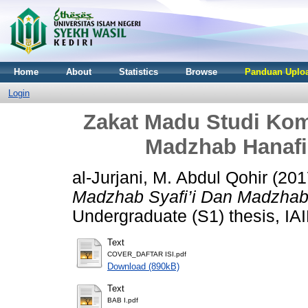
Home
About
Statistics
Browse
Panduan Uploa
Login
Zakat Madu Studi Kom
Madzhab Hanafi
al-Jurjani, M. Abdul Qohir
(201
Madzhab Syafi’i Dan Madzhab
Undergraduate (S1) thesis, IAI
Text
COVER_DAFTAR ISI.pdf
Download (890kB)
Text
BAB I.pdf