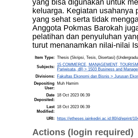
yang bisa digunakan untuk 
keluarga. Kegiatan usahanya 
yang sehat serta tidak mengga
Anggota Pokmas Barokah juga
pelatihan dan penyuluhan ya
turut menanamkan nilai-nilai 
Item Type:
Thesis (Skripsi, Tesis, Disertasi) (Undergradu
15 COMMERCE, MANAGEMENT, TOURISM AND 
Subjects:
Pariwisata, dll) > 1503 Business and Manag
Divisions:
Fakultas Ekonomi dan Bisnis > Jurusan Eko
Depositing
Muh Hamim
User:
Date
18 Oct 2023 06:39
Deposited:
Last
18 Oct 2023 06:39
Modified:
URI:
https://etheses.iainkediri.ac.id:80/id/eprint/1
Actions (login required)