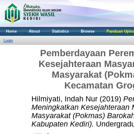
Home
About
Statistics
Browse
Panduan Uploa
Login
Pemberdayaan Perem
Kesejahteraan Masya
Masyarakat (Pokm
Kecamatan Grog
Hilmiyati, Indah Nur
(2019)
Pe
Meningkatkan Kesejahteraan 
Masyarakat (Pokmas) Baroka
Kabupaten Kediri).
Undergradua