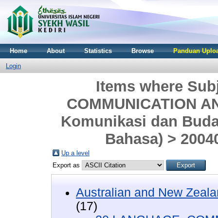
Home
About
Statistics
Browse
Panduan Uploa
Login
Items where Sub
COMMUNICATION AND
Komunikasi dan Buday
Bahasa) > 20040
Up a level
Export as
Australian and New Zeala
(17)