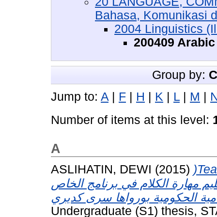
20 LANGUAGE, COMM
Bahasa, Komunikasi 
2004 Linguistics (
200409 Arabic 
Group by:
C
Jump to:
A
|
F
|
H
|
K
|
L
|
M
|
Number of items at this level:
A
ASLIHATIN, DEWI
(2015)
)Tea
عليم مهارة الكلام في برنامج الخاص
Undergraduate (S1) thesis, ST