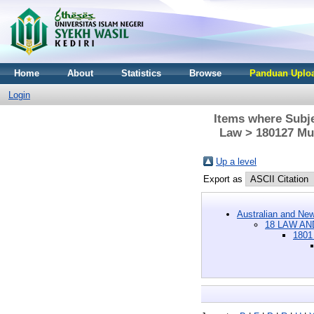
Home
About
Statistics
Browse
Panduan Uploa
Login
Items where Subj
Law > 180127 Mu'
Up a level
Export as
Australian and New
18 LAW AN
1801