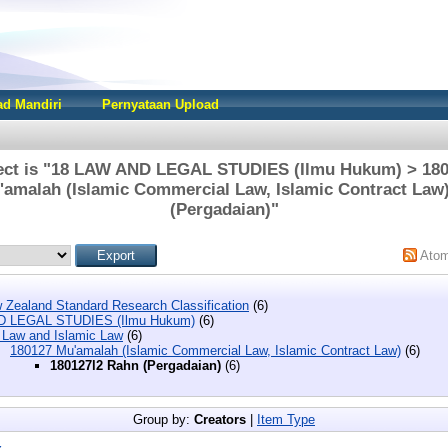
d Mandiri
Pernyataan Upload
ect is "18 LAW AND LEGAL STUDIES (Ilmu Hukum) > 180
amalah (Islamic Commercial Law, Islamic Contract Law
(Pergadaian)"
Ato
 Zealand Standard Research Classification
(6)
D LEGAL STUDIES (Ilmu Hukum)
(6)
 Law and Islamic Law
(6)
180127 Mu'amalah (Islamic Commercial Law, Islamic Contract Law)
(6)
180127l2 Rahn (Pergadaian)
(6)
Group by:
Creators
|
Item Type