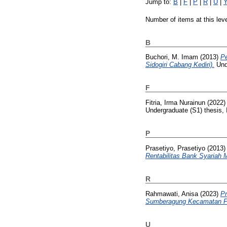
Jump to:
B
|
F
|
P
|
R
|
U
|
Number of items at this lev
B
Buchori, M. Imam
(2013)
P
Sidogiri Cabang Kediri).
Unde
F
Fitria, Irma Nurainun
(2022
Undergraduate (S1) thesis, 
P
Prasetiyo, Prasetiyo
(2013
Rentabilitas Bank Syariah M
R
Rahmawati, Anisa
(2023)
Pr
Sumberagung Kecamatan Plo
U