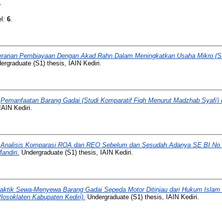
Y
el:
6
.
eranan Pembiayaan Dengan Akad Rahn Dalam Meningkatkan Usaha Mikro (
rgraduate (S1) thesis, IAIN Kediri.
)
Pemanfaatan Barang Gadai (Studi Komparatif Fiqh Menurut Madzhab Syafi'i
IAIN Kediri.
)
Analisis Komparasi ROA dan REO Sebelum dan Sesudah Adanya SE BI No.
andiri.
Undergraduate (S1) thesis, IAIN Kediri.
aktik Sewa-Menyewa Barang Gadai Sepeda Motor Ditinjau dari Hukum Islam 
soklaten Kabupaten Kediri).
Undergraduate (S1) thesis, IAIN Kediri.