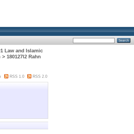
1 Law and Islamic
) > 180127l2 Rahn
m
RSS 1.0
RSS 2.0